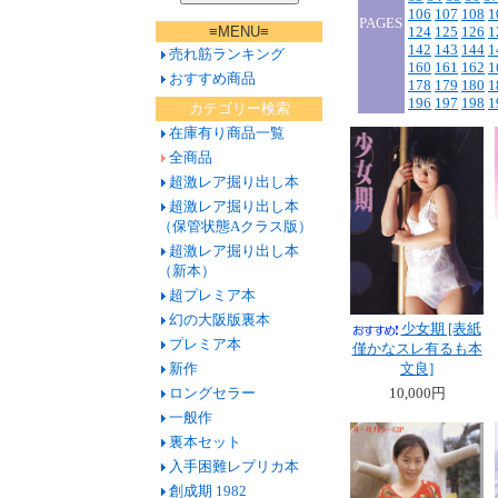
106
107
108
1
PAGES
≡MENU≡
124
125
126
1
142
143
144
1
売れ筋ランキング
160
161
162
1
おすすめ商品
178
179
180
1
196
197
198
1
カテゴリー検索
在庫有り商品一覧
全商品
超激レア掘り出し本
超激レア掘り出し本
（保管状態Aクラス版）
超激レア掘り出し本
（新本）
超プレミア本
幻の大阪版裏本
少女期 [表紙
プレミア本
僅かなスレ有るも本
新作
文良]
ロングセラー
10,000円
一般作
裏本セット
入手困難レプリカ本
創成期 1982