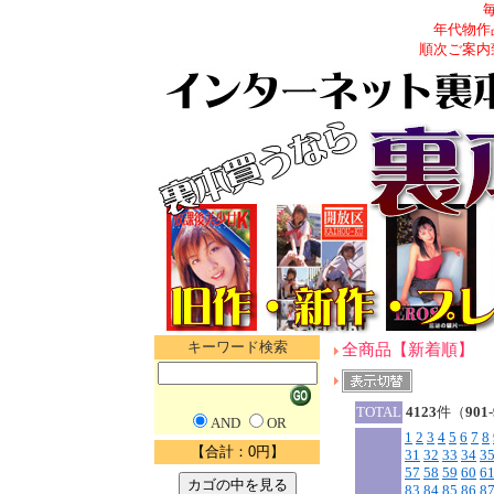
年代物作
順次ご案内
キーワード検索
全商品【新着順】
TOTAL
4123
件（
901
-
AND
OR
1
2
3
4
5
6
7
8
【合計：0円】
31
32
33
34
3
57
58
59
60
6
83
84
85
86
8