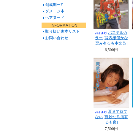
創成期ーF
ダメージ本
ヘアヌード
INFORMATION
取り扱い裏本リスト
パステルカ
お問い合わせ
ラー [背表紙僅かな
歪み有るも本文良]
6,500円
夏まで待て
ない [微妙な爪痕有
るも良]
7,500円