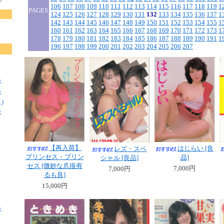
106
107
108
109
110
111
112
113
114
115
116
117
118
119
1
PAGES
124
125
126
127
128
129
130
131
132
133
134
135
136
137
1
142
143
144
145
146
147
148
149
150
151
152
153
154
155
1
160
161
162
163
164
165
166
167
168
169
170
171
172
173
1
178
179
180
181
182
183
184
185
186
187
188
189
190
191
1
196
197
198
199
200
201
202
203
204
205
206
207
本
本
版）
本
【再入荷】
はじらい [良
レズ・スペ
プリンセス・プリン
品]
シャル [良品]
セス [微妙な爪痕有
7,000円
7,000円
るも良]
15,000円
本