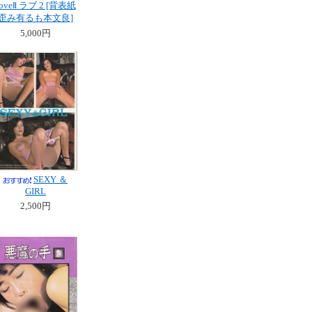
loveⅡ ラブ 2 [背表紙
歪み有るも本文良]
5,000円
SEXY ＆
GIRL
2,500円