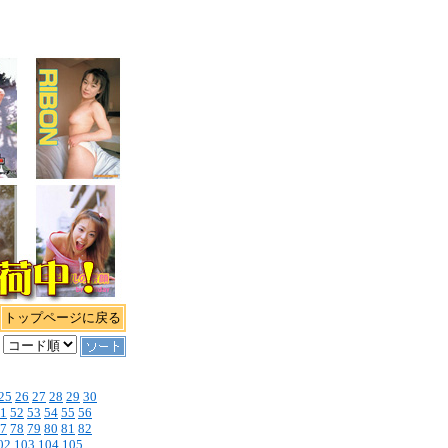
トップページに戻る
25
26
27
28
29
30
1
52
53
54
55
56
7
78
79
80
81
82
02
103
104
105