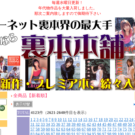
毎週水曜日更新！
年代物作品を大量入荷しました。
順次ご案内致しますので御期待下さい
全商品【新着順】
TOTAL
4123
件（
2621
-
2640
件目を表示）
1
2
3
4
5
6
7
8
9
10
11
12
13
14
15
16
17
18
19
20
21
22
23
24
31
32
33
34
35
36
37
38
39
40
41
42
43
44
45
46
47
48
49
50
5
57
58
59
60
61
62
63
64
65
66
67
68
69
70
71
72
73
74
75
76
7
83
84
85
86
87
88
89
90
91
92
93
94
95
96
97
98
99
100
101
1