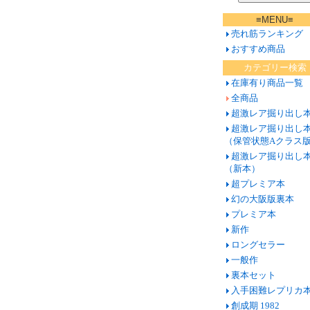
≡MENU≡
売れ筋ランキング
おすすめ商品
カテゴリー検索
在庫有り商品一覧
全商品
超激レア掘り出し
超激レア掘り出し
（保管状態Aクラス
超激レア掘り出し
（新本）
超プレミア本
幻の大阪版裏本
プレミア本
新作
ロングセラー
一般作
裏本セット
入手困難レプリカ
創成期 1982