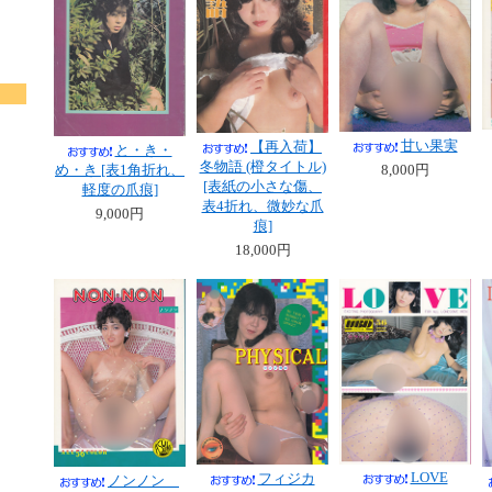
ト
甘い果実
【再入荷】
と・き・
冬物語 (橙タイトル)
め・き [表1角折れ、
8,000円
[表紙の小さな傷、
軽度の爪痕]
表4折れ、微妙な爪
9,000円
痕]
18,000円
LOVE
フィジカ
ノンノン