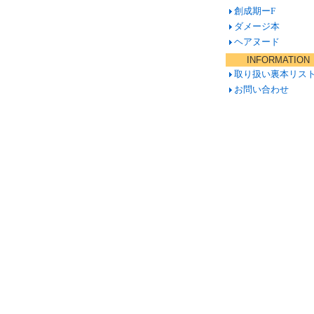
創成期ーF
ダメージ本
ヘアヌード
INFORMATION
取り扱い裏本リス
お問い合わせ