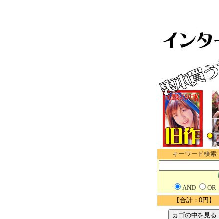
キーワード検索
AND
OR
【合計：0円】