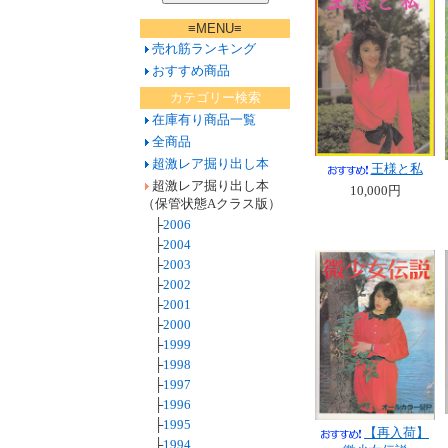
≡MENU≡
売れ筋ランキング
おすすめ商品
カテゴリー検索
在庫有り商品一覧
全商品
超激レア掘り出し本
王様と私
超激レア掘り出し本
10,000円
（保管状態Aクラス版）
├
2006
├
2004
├
2003
├
2002
├
2001
├
2000
├
1999
├
1998
├
1997
├
1996
├
1995
【再入荷】
├
1994