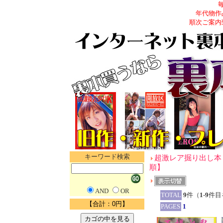
年代物作
順次ご案内
キーワード検索
超激レア掘り出し本（
順】
AND
OR
TOTAL
9
件（
1
-
9
件目
【合計：0円】
PAGES
1