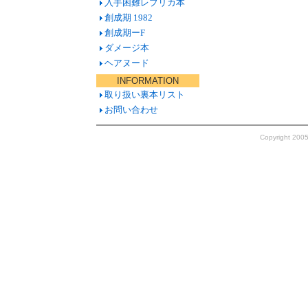
入手困難レプリカ本
創成期 1982
創成期ーF
ダメージ本
ヘアヌード
INFORMATION
取り扱い裏本リスト
お問い合わせ
Copyright 200