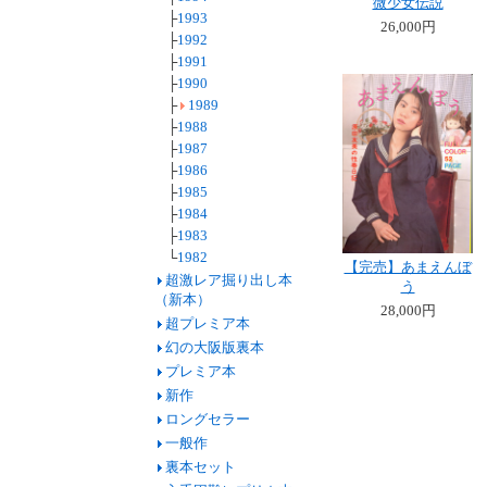
微少女伝説
├
1993
26,000円
├
1992
├
1991
├
1990
├
1989
├
1988
├
1987
├
1986
├
1985
├
1984
├
1983
└
1982
【完売】あまえんぼ
超激レア掘り出し本
う
（新本）
28,000円
超プレミア本
幻の大阪版裏本
プレミア本
新作
ロングセラー
一般作
裏本セット